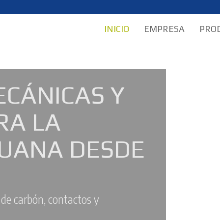
INICIO
EMPRESA
PRO
ECÁNICAS Y
RA LA
CIA
RUANA DESDE
Nuestros componente
 entrega oportuna
mantenimiento y le en
 de carbón, contactos y