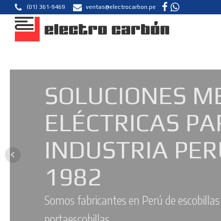
(01) 361-9469
ventas@electrocarbon.pe
SOLUCIONES M
ELÉCTRICAS PA
CONVENIEN
INDUSTRIA PE
Fabricación de lotes mínimos y
1982
Somos fabricantes en Perú de escobillas
portaescobillas