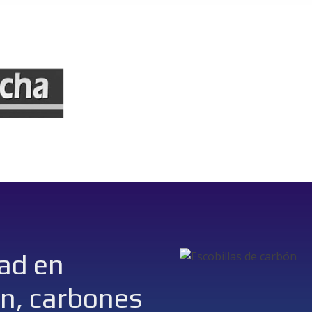
ad en
ón, carbones