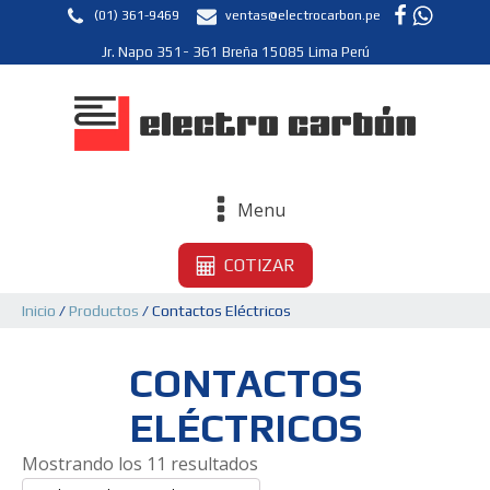
(01) 361-9469
ventas@electrocarbon.pe
Jr. Napo 351- 361 Breña 15085 Lima Perú
Menu
COTIZAR
Inicio
/
Productos
/ Contactos Eléctricos
CONTACTOS
ELÉCTRICOS
Mostrando los 11 resultados