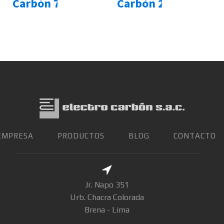
12
Carbón 7
Carbón
Carbón 2
Carbón 4
10
11
EMPRESA
PRODUCTOS
BLOG
CONTACTO
Jr. Napo 351
Urb. Chacra Colorada
Brena - Lima