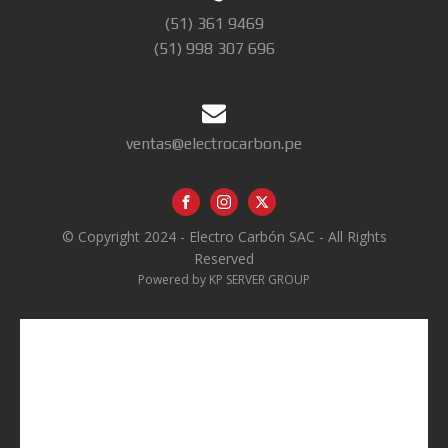
(51) 361 9469
(51) 998 307 696
ventas@electrocarbon.pe
© Copyright 2024 - Electro Carbón SAC - All Rights
Reserved
Powered by KP SERVER GROUP