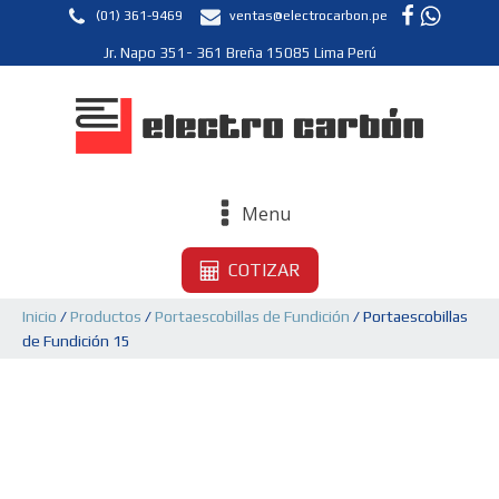
(01) 361-9469
ventas@electrocarbon.pe
Jr. Napo 351- 361 Breña 15085 Lima Perú
Menu
COTIZAR
Inicio
/
Productos
/
Portaescobillas de Fundición
/ Portaescobillas
de Fundición 15