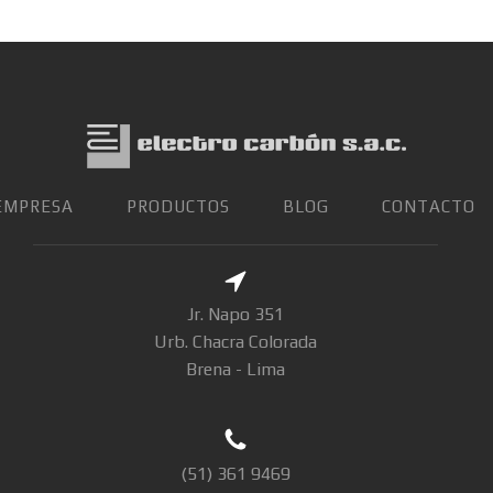
EMPRESA
PRODUCTOS
BLOG
CONTACTO
Jr. Napo 351
Urb. Chacra Colorada
Brena - Lima
(51) 361 9469