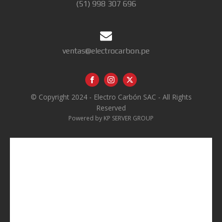
(51) 998 307 696
ventas@electrocarbon.pe
© Copyright 2024 - Electro Carbón SAC - All Rights
Reserved
Powered by KP SERVER GROUP