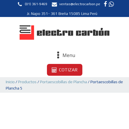
(01) 361-9469
ventas@electrocarbon.pe
Jr. Napo 351- 361 Breña 15085 Lima Perú
Menu
COTIZAR
Inicio
/
Productos
/
Portaescobillas de Plancha
/ Portaescobillas de
Plancha 5