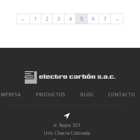
←
1
2
3
4
5
6
7
→
EMPRESA
PRODUCTOS
BLOG
CONTACTO
Jr. Napo 351
Urb. Chacra Colorada