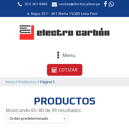
(01) 361-9469
ventas@electrocarbon.pe
Jr. Napo 351- 361 Breña 15085 Lima Perú
Menu
COTIZAR
Inicio
/
Productos
/ Página 5
PRODUCTOS
Mostrando 65–80 de 99 resultados